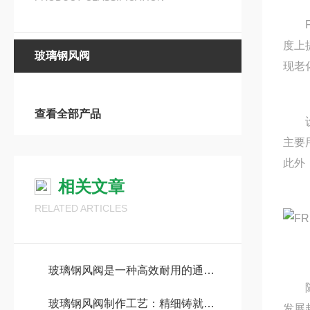
FR
度上提
玻璃钢风阀
现老化
查看全部产品
设备具
主要用
此外
相关文章
RELATED ARTICLES
玻璃钢风阀是一种高效耐用的通风控制设备
随着市
玻璃钢风阀制作工艺：精细铸就品质之基
发展趋