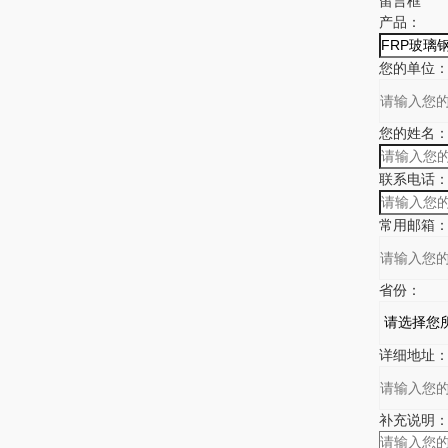
留言框
产品：
您的单位
您的姓名
联系电话
常用邮箱
省份：
详细地址
补充说明