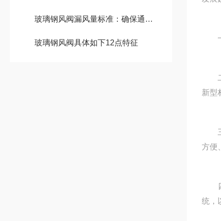
玻璃钢风阀漏风量标准：确保通风效率与节能的关键
一是技
玻璃钢风阀具体如下12点特征
二是密
新型
三是新
方便
四是
统