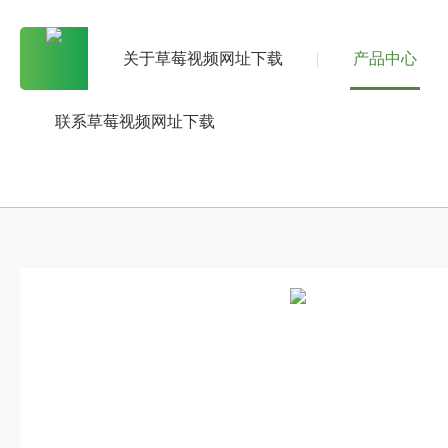
关于草莓视频网址下载
产品中心
联系草莓视频网址下载