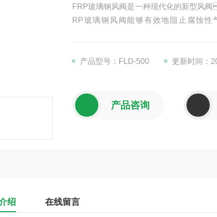
FRP玻璃钢风阀是一种现代化的新型风阀
RP玻璃钢风阀能够有效地阻止腐蚀性
性。它采用了玻璃钢复合材料
蚀，可以长时间使用，不
柔韧性好，抗冲击良好的特点
产品型号：FLD-500
更新时间：2
性。
产品咨询
介绍
在线留言