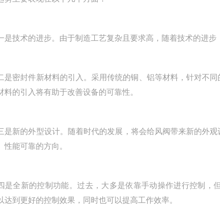
术的进步。由于制造工艺复杂且要求高，随着技术的进步，
封件新材料的引入。采用传统的铜、铝等材料，针对不同的环境
材料的引入将有助于改善设备的可靠性。
的外型设计。随着时代的发展，将会给风阀带来新的外观设计
、性能可靠的方向。
全新的控制功能。过去，大多是依靠手动操作进行控制
，以达到更好的控制效果，同时也可以提高工作效率。