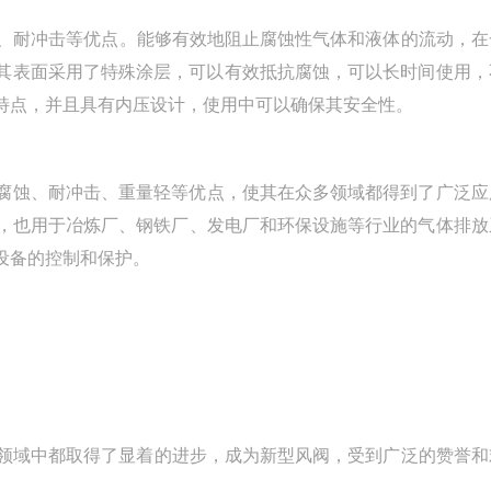
、耐冲击等优点。能够有效地阻止腐蚀性气体和液体的流动，
表面采用了特殊涂层，可以有效抵抗腐蚀，可以长时间使用
好的特点，并且具有内压设计，使用中可以确保其安全性。
蚀、耐冲击、重量轻等优点，使其在众多领域都得到了广泛应用
，也用于冶炼厂、钢铁厂、发电厂和环保设施等行业的气体排放系统
械设备的控制和保护。
都取得了显着的进步，成为新型风阀，受到广泛的赞誉和欢迎