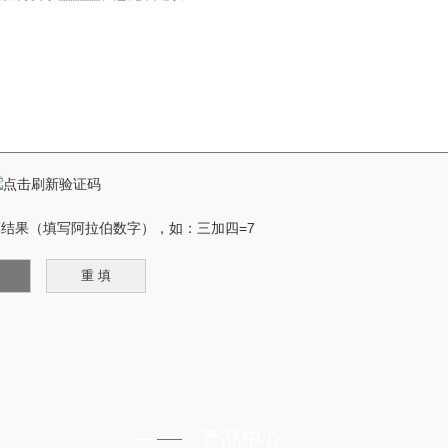
果（填写阿拉伯数字），如：三加四=7
产品中心